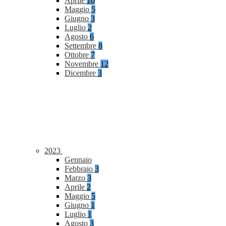
Aprile
10
Maggio
5
Giugno
3
Luglio
2
Agosto
6
Settembre
8
Ottobre
7
Novembre
12
Dicembre
3
2023
Gennaio
Febbraio
3
Marzo
3
Aprile
2
Maggio
5
Giugno
1
Luglio
1
Agosto
3