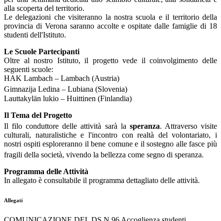
alla scoperta del territorio
.
Le delegazioni che visiteranno la nostra scuola e il territorio della
provincia di Verona saranno accolte e ospitate dalle famiglie di 18
studenti dell'Istituto.
Le Scuole Partecipanti
Oltre al nostro Istituto, il progetto vede il coinvolgimento delle
seguenti scuole:
HAK Lambach
– Lambach (Austria)
Gimnazija Ledina
– Lubiana (Slovenia)
Lauttakylän lukio
– Huittinen (Finlandia)
Il Tema del Progetto
Il filo conduttore delle attività sarà la
speranza
.
Attraverso visite
culturali, naturalistiche e l'incontro con realtà del volontariato, i
nostri ospiti esploreranno il bene comune e il sostegno alle fasce più
fragili della società, vivendo la bellezza come segno di speranza
.
Programma delle Attività
In allegato è
consultabile
il programma dettagliato delle attività.
Allegati
COMUNICAZIONE DEL DS N 96 Accoglienza studenti