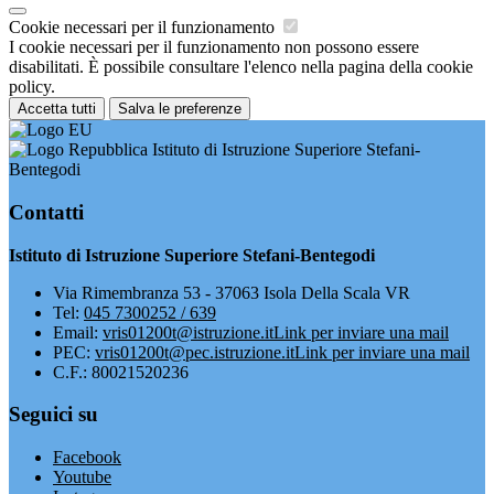
Cookie necessari per il funzionamento
I cookie necessari per il funzionamento non possono essere
disabilitati. È possibile consultare l'elenco nella pagina della cookie
policy.
Accetta tutti
Salva le preferenze
Istituto di Istruzione Superiore Stefani-
Bentegodi
Contatti
Istituto di Istruzione Superiore Stefani-Bentegodi
Via Rimembranza 53 - 37063 Isola Della Scala VR
Tel:
045 7300252 / 639
Email:
vris01200t@istruzione.it
Link per inviare una mail
PEC:
vris01200t@pec.istruzione.it
Link per inviare una mail
C.F.: 80021520236
Seguici su
Facebook
Youtube