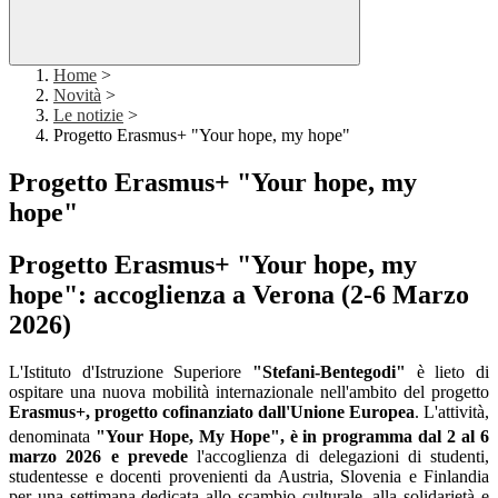
Home
>
Novità
>
Le notizie
>
Progetto Erasmus+ "Your hope, my hope"
Progetto Erasmus+ "Your hope, my
hope"
Progetto Erasmus+ "Your hope, my
hope": accoglienza a Verona (2-6 Marzo
2026)
L'Istituto d'Istruzione Superiore
"
Stefani-Bentegodi"
è lieto di
ospitare una nuova mobilità internazionale nell'ambito del progetto
Erasmus+, progetto cofinanziato dall'Unione Europea
. L'attività,
denominata
"Your Hope, My Hope", è in programma
d
al
2 al 6
marzo 2026 e prevede
l'accoglienza di delegazioni di studenti,
studentesse e docenti provenienti da Austria, Slovenia e Finlandia
per una settimana dedicata allo scambio culturale, alla solidarietà e