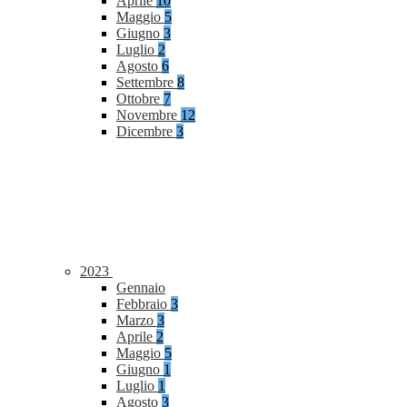
Aprile
10
Maggio
5
Giugno
3
Luglio
2
Agosto
6
Settembre
8
Ottobre
7
Novembre
12
Dicembre
3
2023
Gennaio
Febbraio
3
Marzo
3
Aprile
2
Maggio
5
Giugno
1
Luglio
1
Agosto
3