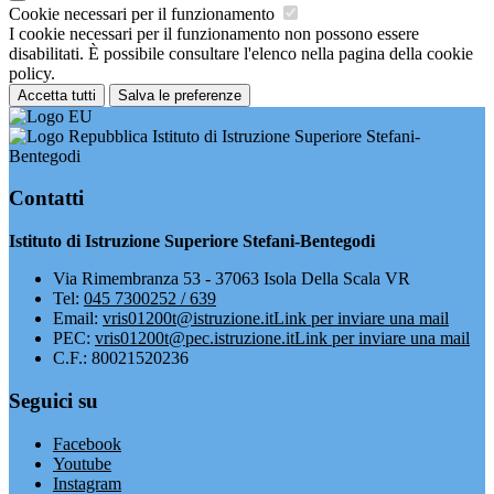
Cookie necessari per il funzionamento
I cookie necessari per il funzionamento non possono essere
disabilitati. È possibile consultare l'elenco nella pagina della cookie
policy.
Accetta tutti
Salva le preferenze
Istituto di Istruzione Superiore Stefani-
Bentegodi
Contatti
Istituto di Istruzione Superiore Stefani-Bentegodi
Via Rimembranza 53 - 37063 Isola Della Scala VR
Tel:
045 7300252 / 639
Email:
vris01200t@istruzione.it
Link per inviare una mail
PEC:
vris01200t@pec.istruzione.it
Link per inviare una mail
C.F.: 80021520236
Seguici su
Facebook
Youtube
Instagram