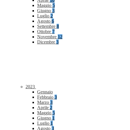
Aprile
10
Maggio
5
Giugno
3
Luglio
2
Agosto
6
Settembre
8
Ottobre
7
Novembre
12
Dicembre
3
2023
Gennaio
Febbraio
3
Marzo
3
Aprile
2
Maggio
5
Giugno
1
Luglio
1
Agosto
3