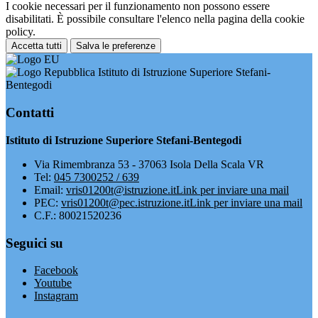
I cookie necessari per il funzionamento non possono essere
disabilitati. È possibile consultare l'elenco nella pagina della cookie
policy.
Accetta tutti
Salva le preferenze
Istituto di Istruzione Superiore Stefani-
Bentegodi
Contatti
Istituto di Istruzione Superiore Stefani-Bentegodi
Via Rimembranza 53 - 37063 Isola Della Scala VR
Tel:
045 7300252 / 639
Email:
vris01200t@istruzione.it
Link per inviare una mail
PEC:
vris01200t@pec.istruzione.it
Link per inviare una mail
C.F.: 80021520236
Seguici su
Facebook
Youtube
Instagram