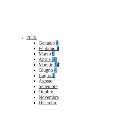
2026
Gennaio
4
Febbraio
8
Marzo
9
Aprile
10
Maggio
14
Giugno
4
Luglio
1
Agosto
Settembre
Ottobre
Novembre
Dicembre