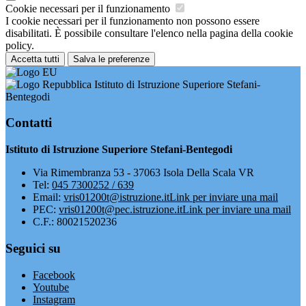
Cookie necessari per il funzionamento
I cookie necessari per il funzionamento non possono essere
disabilitati. È possibile consultare l'elenco nella pagina della cookie
policy.
Accetta tutti
Salva le preferenze
Istituto di Istruzione Superiore Stefani-
Bentegodi
Contatti
Istituto di Istruzione Superiore Stefani-Bentegodi
Via Rimembranza 53 - 37063 Isola Della Scala VR
Tel:
045 7300252 / 639
Email:
vris01200t@istruzione.it
Link per inviare una mail
PEC:
vris01200t@pec.istruzione.it
Link per inviare una mail
C.F.: 80021520236
Seguici su
Facebook
Youtube
Instagram