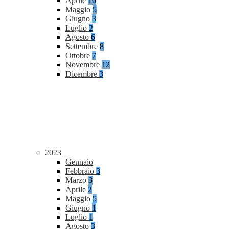
Aprile
10
Maggio
5
Giugno
3
Luglio
2
Agosto
6
Settembre
8
Ottobre
7
Novembre
12
Dicembre
3
2023
Gennaio
Febbraio
3
Marzo
3
Aprile
2
Maggio
5
Giugno
1
Luglio
1
Agosto
3