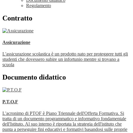
Documento didattico
Regolamento
Contratto
Assicurazione
L'assicurazione scolastica è un prodotto nato per proteggere tutti gli
studenti che dovessero subire un infortunio mentre si trovano a
scuola
Documento didattico
P.T.O.F
L'acronimo di PTOF è Piano Triennale dell'Offerta Formativa. Si
tratta di un documento programmatico e informativo fondamentale
dell'Istituto. Al suo interno è riportata la strategia dell'istituto che
punta a perseguire fini educativi e formativi basandosi sulle proprie