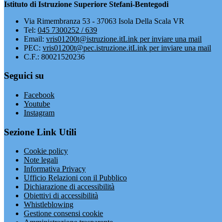
Istituto di Istruzione Superiore Stefani-Bentegodi
Via Rimembranza 53 - 37063 Isola Della Scala VR
Tel:
045 7300252 / 639
Email:
vris01200t@istruzione.it
Link per inviare una mail
PEC:
vris01200t@pec.istruzione.it
Link per inviare una mail
C.F.: 80021520236
Seguici su
Facebook
Youtube
Instagram
Sezione Link Utili
Cookie policy
Note legali
Informativa Privacy
Ufficio Relazioni con il Pubblico
Dichiarazione di accessibilità
Obiettivi di accessibilità
Whistleblowing
Gestione consensi cookie