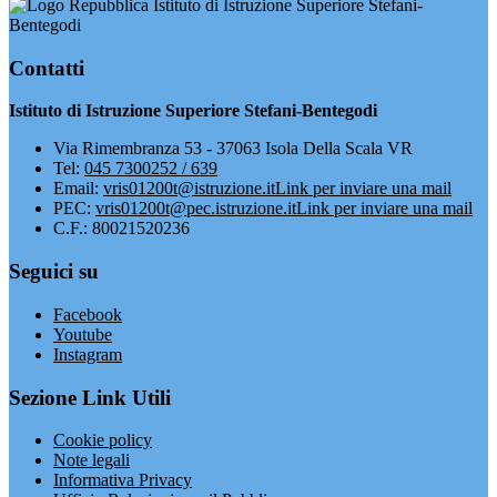
Istituto di Istruzione Superiore Stefani-
Bentegodi
Contatti
Istituto di Istruzione Superiore Stefani-Bentegodi
Via Rimembranza 53 - 37063 Isola Della Scala VR
Tel:
045 7300252 / 639
Email:
vris01200t@istruzione.it
Link per inviare una mail
PEC:
vris01200t@pec.istruzione.it
Link per inviare una mail
C.F.: 80021520236
Seguici su
Facebook
Youtube
Instagram
Sezione Link Utili
Cookie policy
Note legali
Informativa Privacy