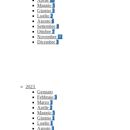
Aprile
10
Maggio
5
Giugno
3
Luglio
2
Agosto
6
Settembre
8
Ottobre
7
Novembre
12
Dicembre
3
2023
Gennaio
Febbraio
3
Marzo
3
Aprile
2
Maggio
5
Giugno
1
Luglio
1
Agosto
3