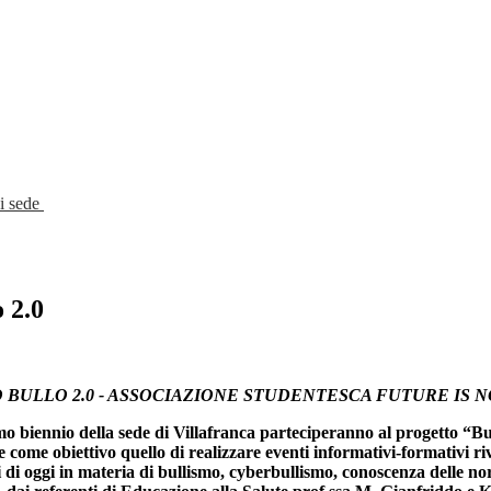
di sede
 2.0
BULLO 2.0 - ASSOCIAZIONE STUDENTESCA FUTURE IS N
mo biennio della sede di Villafranca parteciperanno al progetto “B
me obiettivo quello di realizzare eventi informativi-formativi rivol
i di oggi in materia di bullismo, cyberbullismo, conoscenza delle norm