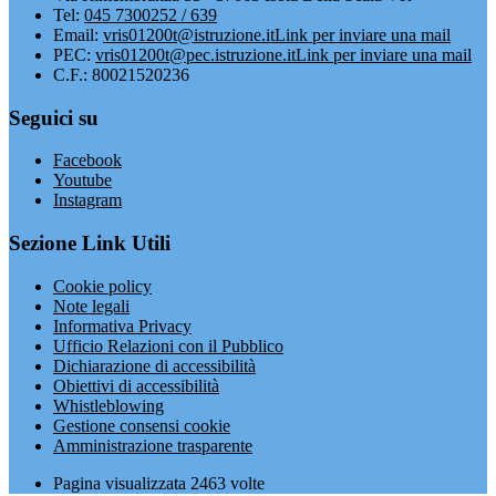
Tel:
045 7300252 / 639
Email:
vris01200t@istruzione.it
Link per inviare una mail
PEC:
vris01200t@pec.istruzione.it
Link per inviare una mail
C.F.: 80021520236
Seguici su
Facebook
Youtube
Instagram
Sezione Link Utili
Cookie policy
Note legali
Informativa Privacy
Ufficio Relazioni con il Pubblico
Dichiarazione di accessibilità
Obiettivi di accessibilità
Whistleblowing
Gestione consensi cookie
Amministrazione trasparente
Pagina visualizzata
2463
volte