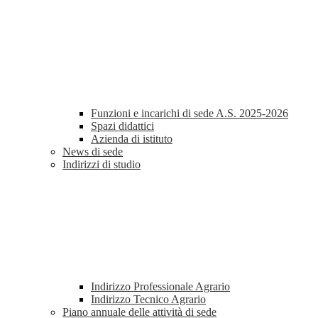
Funzioni e incarichi di sede A.S. 2025-2026
Spazi didattici
Azienda di istituto
News di sede
Indirizzi di studio
Indirizzo Professionale Agrario
Indirizzo Tecnico Agrario
Piano annuale delle attività di sede