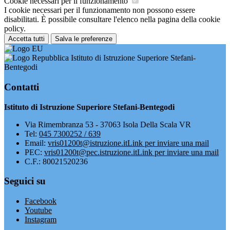
Cookie necessari per il funzionamento
I cookie necessari per il funzionamento non possono essere
disabilitati. È possibile consultare l'elenco nella pagina della cookie
policy.
Accetta tutti
Salva le preferenze
Istituto di Istruzione Superiore Stefani-
Bentegodi
Contatti
Istituto di Istruzione Superiore Stefani-Bentegodi
Via Rimembranza 53 - 37063 Isola Della Scala VR
Tel:
045 7300252 / 639
Email:
vris01200t@istruzione.it
Link per inviare una mail
PEC:
vris01200t@pec.istruzione.it
Link per inviare una mail
C.F.: 80021520236
Seguici su
Facebook
Youtube
Instagram