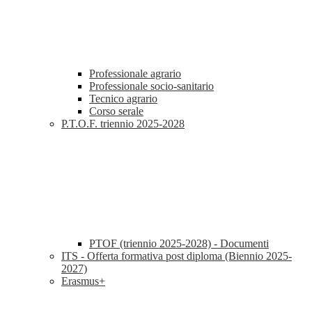
Professionale agrario
Professionale socio-sanitario
Tecnico agrario
Corso serale
P.T.O.F. triennio 2025-2028
PTOF (triennio 2025-2028) - Documenti
ITS - Offerta formativa post diploma (Biennio 2025-
2027)
Erasmus+