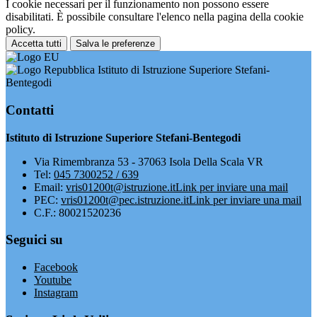
I cookie necessari per il funzionamento non possono essere
disabilitati. È possibile consultare l'elenco nella pagina della cookie
policy.
Accetta tutti
Salva le preferenze
Istituto di Istruzione Superiore Stefani-
Bentegodi
Contatti
Istituto di Istruzione Superiore Stefani-Bentegodi
Via Rimembranza 53 - 37063 Isola Della Scala VR
Tel:
045 7300252 / 639
Email:
vris01200t@istruzione.it
Link per inviare una mail
PEC:
vris01200t@pec.istruzione.it
Link per inviare una mail
C.F.: 80021520236
Seguici su
Facebook
Youtube
Instagram