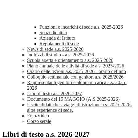
Funzioni e incarichi di sede a.s. 2025-2026
Spazi didattici
Azienda di Istituto
Regolamenti di sede
News di sede a.s. 2025-2026
Indirizzi di studio - a.s. 2025-2026
Scuola aperta e orientamento a.s. 2025-2026
Piano annuale delle attività di sede a.s. 2025-2026
Orario delle lezioni a.s. 2025-2026 - orario definito
Colloquio settimanale con genitori a.s. 2025/2026
Rappresentanti genitori e alunni in carica a.s. 2025-
2026
Libri di testo a.s. 2026-2027
Documento del 15 MAGGIO (A.S 2025-2026)
Uscite didattiche - viaggi di istruzione a.s. 2025 2026-
altre esperienze di sede.
Foto/Video
Corso serale
Libri di testo a.s. 2026-2027