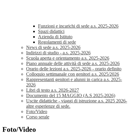
Funzioni e incarichi di sede a.s. 2025-2026
Spazi didattici
Azienda di Istituto
Regolamenti di sede
News di sede a.s. 2025-2026
Indirizzi di studio - a.s. 2025-2026
Scuola aperta e orientamento a.s. 2025-2026
Piano annuale delle attività di sede a.s. 2025-2026
Orario delle lezioni a.s. 2025-2026 - orario definito
Colloquio settimanale con genitori a.s. 2025/2026
Rappresentanti genitori e alunni in carica a.s. 2025-
2026
Libri di testo a.s. 2026-2027
Documento del 15 MAGGIO (A.S 2025-2026)
Uscite didattiche - viaggi di istruzione a.s. 2025 2026-
altre esperienze di sede.
Foto/Video
Corso serale
Foto/Video