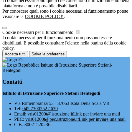
I cookie necessari sono quelli che consentono il funzionamento della
piattaforma e non è possibile disabilitarli.
Per conoscere quali sono i cookie necessari al funzionamento potete
visionare la
COOKIE POLICY
.
Cookie necessari per il funzionamento
I cookie necessari per il funzionamento non possono essere
disabilitati. È possibile consultare l'elenco nella pagina della cookie
policy.
Accetta tutti
Salva le preferenze
Istituto di Istruzione Superiore Stefani-
Bentegodi
Contatti
Istituto di Istruzione Superiore Stefani-Bentegodi
Via Rimembranza 53 - 37063 Isola Della Scala VR
Tel:
045 7300252 / 639
Email:
vris01200t@istruzione.it
Link per inviare una mail
PEC:
vris01200t@pec.istruzione.it
Link per inviare una mail
C.F.: 80021520236