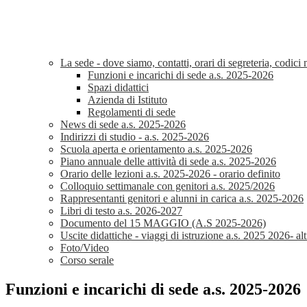
La sede - dove siamo, contatti, orari di segreteria, codic
Funzioni e incarichi di sede a.s. 2025-2026
Spazi didattici
Azienda di Istituto
Regolamenti di sede
News di sede a.s. 2025-2026
Indirizzi di studio - a.s. 2025-2026
Scuola aperta e orientamento a.s. 2025-2026
Piano annuale delle attività di sede a.s. 2025-2026
Orario delle lezioni a.s. 2025-2026 - orario definito
Colloquio settimanale con genitori a.s. 2025/2026
Rappresentanti genitori e alunni in carica a.s. 2025-2026
Libri di testo a.s. 2026-2027
Documento del 15 MAGGIO (A.S 2025-2026)
Uscite didattiche - viaggi di istruzione a.s. 2025 2026- al
Foto/Video
Corso serale
Funzioni e incarichi di sede a.s. 2025-2026