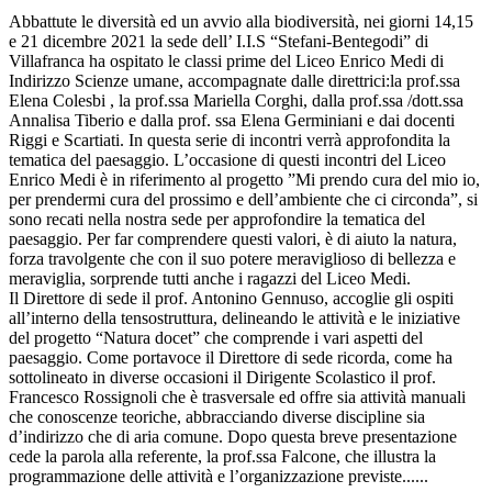
Abbattute le diversità ed un avvio alla biodiversità, nei giorni 14,15
e 21 dicembre 2021 la sede dell’ I.I.S “Stefani-Bentegodi” di
Villafranca ha ospitato le classi prime del Liceo Enrico Medi di
Indirizzo Scienze umane, accompagnate dalle direttrici:la prof.ssa
Elena Colesbi , la prof.ssa Mariella Corghi, dalla prof.ssa /dott.ssa
Annalisa Tiberio e dalla prof. ssa Elena Germiniani e dai docenti
Riggi e Scartiati. In questa serie di incontri verrà approfondita la
tematica del paesaggio. L’occasione di questi incontri del Liceo
Enrico Medi è in riferimento al progetto ”Mi prendo cura del mio io,
per prendermi cura del prossimo e dell’ambiente che ci circonda”, si
sono recati nella nostra sede per approfondire la tematica del
paesaggio. Per far comprendere questi valori, è di aiuto la natura,
forza travolgente che con il suo potere meraviglioso di bellezza e
meraviglia, sorprende tutti anche i ragazzi del Liceo Medi.
Il Direttore di sede il prof. Antonino Gennuso, accoglie gli ospiti
all’interno della tensostruttura, delineando le attività e le iniziative
del progetto “Natura docet” che comprende i vari aspetti del
paesaggio. Come portavoce il Direttore di sede ricorda, come ha
sottolineato in diverse occasioni il Dirigente Scolastico il prof.
Francesco Rossignoli che è trasversale ed offre sia attività manuali
che conoscenze teoriche, abbracciando diverse discipline sia
d’indirizzo che di aria comune. Dopo questa breve presentazione
cede la parola alla referente, la prof.ssa Falcone, che illustra la
programmazione delle attività e l’organizzazione previste......