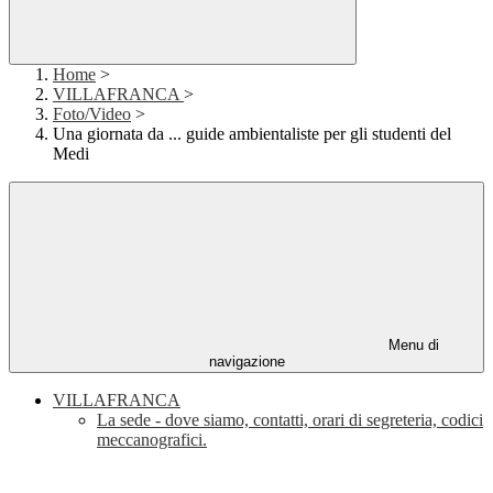
Home
>
VILLAFRANCA
>
Foto/Video
>
Una giornata da ... guide ambientaliste per gli studenti del
Medi
Menu di
navigazione
VILLAFRANCA
La sede - dove siamo, contatti, orari di segreteria, codici
meccanografici.