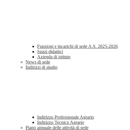
Funzioni e incarichi di sede A.S. 2025-2026
Spazi didattici
Azienda di istituto
News di sede
Indirizzi di studio
Indirizzo Professionale Agrario
Indirizzo Tecnico Agrario
Piano annuale delle attività di sede