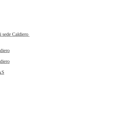
 di sede Caldiero
diero
diero
FAS