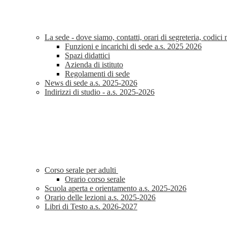
La sede - dove siamo, contatti, orari di segreteria, codic
Funzioni e incarichi di sede a.s. 2025 2026
Spazi didattici
Azienda di istituto
Regolamenti di sede
News di sede a.s. 2025-2026
Indirizzi di studio - a.s. 2025-2026
Corso serale per adulti
Orario corso serale
Scuola aperta e orientamento a.s. 2025-2026
Orario delle lezioni a.s. 2025-2026
Libri di Testo a.s. 2026-2027