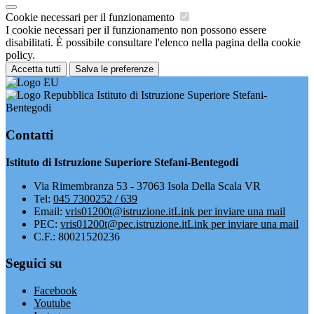
Cookie necessari per il funzionamento
I cookie necessari per il funzionamento non possono essere
disabilitati. È possibile consultare l'elenco nella pagina della cookie
policy.
Accetta tutti
Salva le preferenze
Istituto di Istruzione Superiore Stefani-
Bentegodi
Contatti
Istituto di Istruzione Superiore Stefani-Bentegodi
Via Rimembranza 53 - 37063 Isola Della Scala VR
Tel:
045 7300252 / 639
Email:
vris01200t@istruzione.it
Link per inviare una mail
PEC:
vris01200t@pec.istruzione.it
Link per inviare una mail
C.F.: 80021520236
Seguici su
Facebook
Youtube