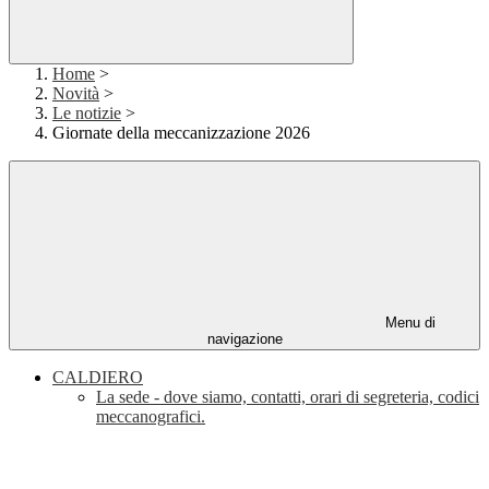
Home
>
Novità
>
Le notizie
>
Giornate della meccanizzazione 2026
Menu di
navigazione
CALDIERO
La sede - dove siamo, contatti, orari di segreteria, codici
meccanografici.