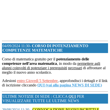
04/09/2024 11:30-
CORSO DI POTENZIAMENTO
COMPETENZE MATEMATICHE
Corso di matematica gratuito per il
potenziamento delle
competenze nell’area matematica
, in modo da
permettere agli
alunni coinvolti di potenziare i prerequisiti
necessari
di affrontare al
meglio il nuovo anno scolastico.
Adesioni
entro Giovedì 5 Settembre
, approfondisci i dettagli e il link
di iscrizione cliccando
QUI (vai alla pagina NEWS DI SEDE)
ULTIME NOTIZIE DI SEDE : CLICCA
QUI
PER
VISUALIZZARE TUTTE LE ULTIME NEWS
29/08/2024 11:30
-
CONVOCAZIONE NUOVI ISCRITTI E