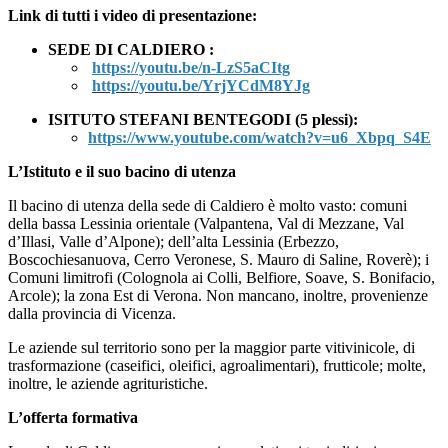
Link di tutti i video di presentazione:
SEDE DI CALDIERO :
https://youtu.be/n-LzS5aCItg
https://youtu.be/YrjYCdM8YJg
ISITUTO STEFANI BENTEGODI (5 plessi):
https://www.youtube.com/watch?v=u6_Xbpq_S4E
L’Istituto e il suo bacino di utenza
Il bacino di utenza della sede di Caldiero è molto vasto: comuni
della bassa Lessinia orientale (Valpantena, Val di Mezzane, Val
d’Illasi, Valle d’Alpone); dell’alta Lessinia (Erbezzo,
Boscochiesanuova, Cerro Veronese, S. Mauro di Saline, Roverè); i
Comuni limitrofi (Colognola ai Colli, Belfiore, Soave, S. Bonifacio,
Arcole); la zona Est di Verona. Non mancano, inoltre, provenienze
dalla provincia di Vicenza.
Le aziende sul territorio sono per la maggior parte vitivinicole, di
trasformazione (caseifici, oleifici, agroalimentari), frutticole; molte,
inoltre, le aziende agrituristiche.
L’offerta formativa