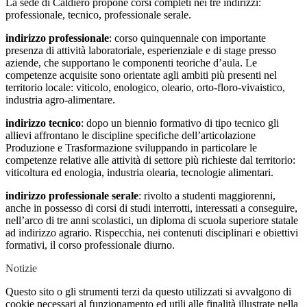
La sede di Caldiero propone corsi completi nei tre indirizzi:
professionale, tecnico, professionale serale.
indirizzo professionale
: corso quinquennale con importante
presenza di attività laboratoriale, esperienziale e di stage presso
aziende, che supportano le componenti teoriche d’aula. Le
competenze acquisite sono orientate agli ambiti più presenti nel
territorio locale: viticolo, enologico, oleario, orto-floro-vivaistico,
industria agro-alimentare.
indirizzo tecnico
: dopo un biennio formativo di tipo tecnico gli
allievi affrontano le discipline specifiche dell’articolazione
Produzione e Trasformazione sviluppando in particolare le
competenze relative alle attività di settore più richieste dal territorio:
viticoltura ed enologia, industria olearia, tecnologie alimentari.
indirizzo professionale serale
: rivolto a studenti maggiorenni,
anche in possesso di corsi di studi interrotti, interessati a conseguire,
nell’arco di tre anni scolastici, un diploma di scuola superiore statale
ad indirizzo agrario. Rispecchia, nei contenuti disciplinari e obiettivi
formativi, il corso professionale diurno.
Notizie
Questo sito o gli strumenti terzi da questo utilizzati si avvalgono di
cookie necessari al funzionamento ed utili alle finalità illustrate nella