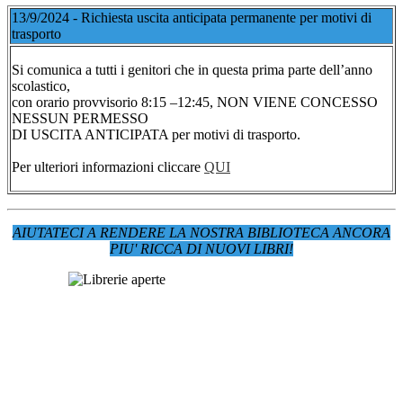
13/9/2024 - R
ichiesta uscita anticipata permanente per motivi di
trasporto
Si comunica a tutti i genitori che in questa prima parte dell’anno
scolastico,
con orario provvisorio 8:15 –12:45, NON VIENE CONCESSO
NESSUN PERMESSO
DI USCITA ANTICIPATA per motivi di trasporto.
Per ulteriori informazioni cliccare
QUI
AIUTATECI A RENDERE LA NOSTRA BIBLIOTECA ANCORA
PIU' RICCA DI NUOVI LIBRI!