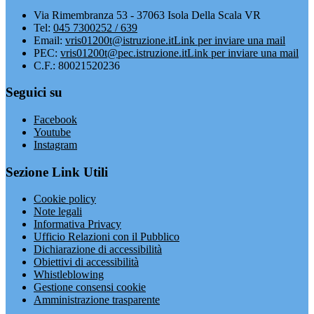
Via Rimembranza 53 - 37063 Isola Della Scala VR
Tel:
045 7300252 / 639
Email:
vris01200t@istruzione.it
Link per inviare una mail
PEC:
vris01200t@pec.istruzione.it
Link per inviare una mail
C.F.: 80021520236
Seguici su
Facebook
Youtube
Instagram
Sezione Link Utili
Cookie policy
Note legali
Informativa Privacy
Ufficio Relazioni con il Pubblico
Dichiarazione di accessibilità
Obiettivi di accessibilità
Whistleblowing
Gestione consensi cookie
Amministrazione trasparente