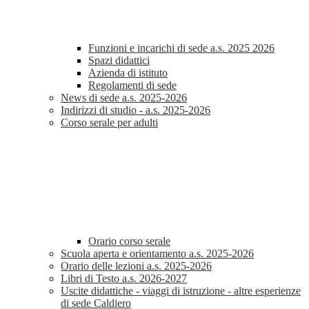
Funzioni e incarichi di sede a.s. 2025 2026
Spazi didattici
Azienda di istituto
Regolamenti di sede
News di sede a.s. 2025-2026
Indirizzi di studio - a.s. 2025-2026
Corso serale per adulti
Orario corso serale
Scuola aperta e orientamento a.s. 2025-2026
Orario delle lezioni a.s. 2025-2026
Libri di Testo a.s. 2026-2027
Uscite didattiche - viaggi di istruzione - altre esperienze
di sede Caldiero