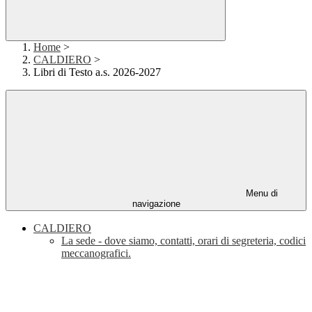
Home
>
CALDIERO
>
Libri di Testo a.s. 2026-2027
Menu di
navigazione
CALDIERO
La sede - dove siamo, contatti, orari di segreteria, codici
meccanografici.