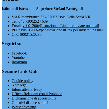
Istituto di Istruzione Superiore Stefani-Bentegodi
Via Rimembranza 53 - 37063 Isola Della Scala VR
Tel:
045 7300252 / 639
Email:
vris01200t@istruzione.it
Link per inviare una mail
PEC:
vris01200t@pec.istruzione.it
Link per inviare una mail
C.F.: 80021520236
Seguici su
Facebook
Youtube
Instagram
Sezione Link Utili
Cookie policy
Note legali
Informativa Privacy
Ufficio Relazioni con il Pubblico
Dichiarazione di accessibilità
Obiettivi di accessibilità
Whistleblowing