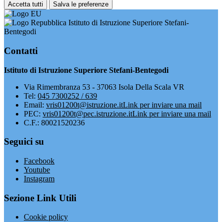
Accetta tutti
Salva le preferenze
Istituto di Istruzione Superiore Stefani-
Bentegodi
Contatti
Istituto di Istruzione Superiore Stefani-Bentegodi
Via Rimembranza 53 - 37063 Isola Della Scala VR
Tel:
045 7300252 / 639
Email:
vris01200t@istruzione.it
Link per inviare una mail
PEC:
vris01200t@pec.istruzione.it
Link per inviare una mail
C.F.: 80021520236
Seguici su
Facebook
Youtube
Instagram
Sezione Link Utili
Cookie policy