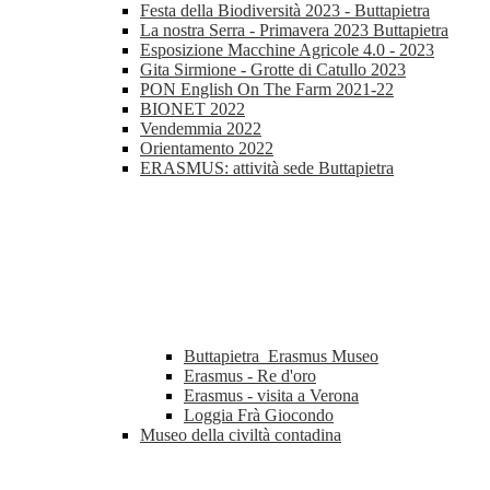
Festa della Biodiversità 2023 - Buttapietra
La nostra Serra - Primavera 2023 Buttapietra
Esposizione Macchine Agricole 4.0 - 2023
Gita Sirmione - Grotte di Catullo 2023
PON English On The Farm 2021-22
BIONET 2022
Vendemmia 2022
Orientamento 2022
ERASMUS: attività sede Buttapietra
Buttapietra_Erasmus Museo
Erasmus - Re d'oro
Erasmus - visita a Verona
Loggia Frà Giocondo
Museo della civiltà contadina