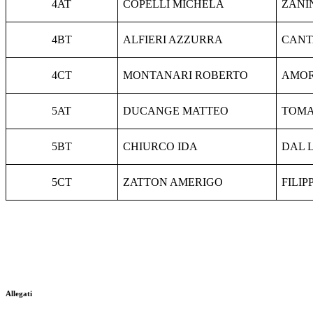
4AT
COPELLI MICHELA
ZANIN
4BT
ALFIERI AZZURRA
CANT
4CT
MONTANARI ROBERTO
AMOR
5AT
DUCANGE MATTEO
TOMA
5BT
CHIURCO IDA
DAL 
5CT
ZATTON AMERIGO
FILIP
Allegati