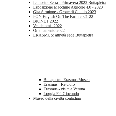
La nostra Serra - Primavera 2023 Buttapietra
Esposizione Macchine Agricole 4.0 - 2023
Gita Sirmione - Grotte di Catullo 2023
PON English On The Farm 2021-22
BIONET 2022
Vendemmia 2022
Orientamento 2022
ERASMUS: attività sede Buttapietra
Buttapietra_Erasmus Museo
Erasmus - Re d'oro
Erasmus - visita a Verona
Loggia Frà Giocondo
Museo della civiltà contadina