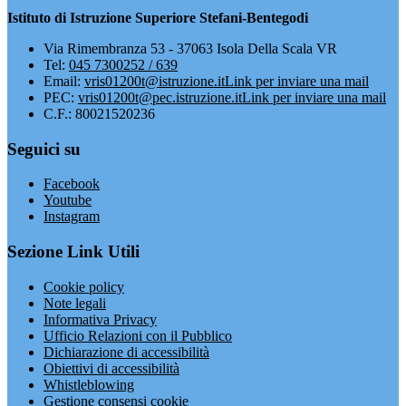
Istituto di Istruzione Superiore Stefani-Bentegodi
Via Rimembranza 53 - 37063 Isola Della Scala VR
Tel:
045 7300252 / 639
Email:
vris01200t@istruzione.it
Link per inviare una mail
PEC:
vris01200t@pec.istruzione.it
Link per inviare una mail
C.F.: 80021520236
Seguici su
Facebook
Youtube
Instagram
Sezione Link Utili
Cookie policy
Note legali
Informativa Privacy
Ufficio Relazioni con il Pubblico
Dichiarazione di accessibilità
Obiettivi di accessibilità
Whistleblowing
Gestione consensi cookie