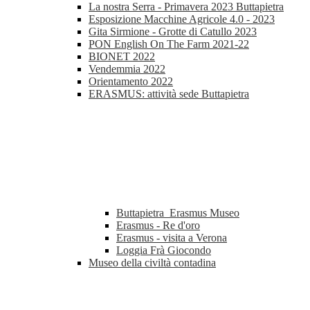
La nostra Serra - Primavera 2023 Buttapietra
Esposizione Macchine Agricole 4.0 - 2023
Gita Sirmione - Grotte di Catullo 2023
PON English On The Farm 2021-22
BIONET 2022
Vendemmia 2022
Orientamento 2022
ERASMUS: attività sede Buttapietra
Buttapietra_Erasmus Museo
Erasmus - Re d'oro
Erasmus - visita a Verona
Loggia Frà Giocondo
Museo della civiltà contadina