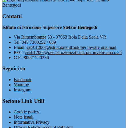
Bentegodi
Contatti
Istituto di Istruzione Superiore Stefani-Bentegodi
Via Rimembranza 53 - 37063 Isola Della Scala VR
Tel:
045 7300252 / 639
Email:
vris01200t@istruzione.it
Link per inviare una mail
PEC:
vris01200t@pec.istruzione.it
Link per inviare una mail
C.F.: 80021520236
Seguici su
Facebook
Youtube
Instagram
Sezione Link Utili
Cookie policy
Note legali
Informativa Privacy
Ufficio Relazioni con il Pubblico