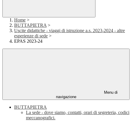
Home
>
BUTTAPIETRA
>
Uscite didattiche - viaggi di istruzione a.s. 2023-2024 - altre
esperienze di sede
>
EPAS 2023-24
Menu di
navigazione
BUTTAPIETRA
La sede - dove siamo, contatti, orari di segreteria, codici
meccanografici.