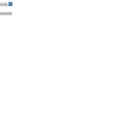
tività
24
stionale