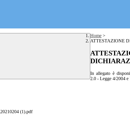
Home
>
ATTESTAZIONE DI
ATTESTAZIO
DICHIARAZ
In allegato è di
2.0 - Legge 4/2004 
10204 (1).pdf