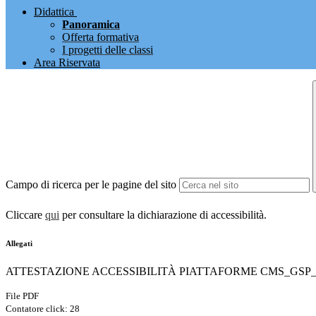
Didattica
Panoramica
Offerta formativa
I progetti delle classi
Area Riservata
Campo di ricerca per le pagine del sito
Cliccare
qui
per consultare la dichiarazione di accessibilità.
Allegati
ATTESTAZIONE ACCESSIBILITÀ PIATTAFORME CMS_GSP_202
File PDF
Contatore click: 28