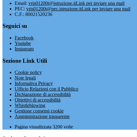
Email:
vris01200t@istruzione.it
Link per inviare una mail
PEC:
vris01200t@pec.istruzione.it
Link per inviare una mail
C.F.: 80021520236
Seguici su
Facebook
Youtube
Instagram
Sezione Link Utili
Cookie policy
Note legali
Informativa Privacy
Ufficio Relazioni con il Pubblico
Dichiarazione di accessibilità
Obiettivi di accessibilità
Whistleblowing
Gestione consensi cookie
Amministrazione trasparente
Pagina visualizzata
3200
volte