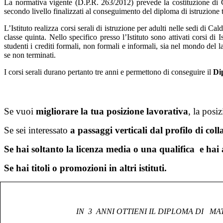
La normativa vigente (D.P.R. 263/2012) prevede la costituzione
secondo livello finalizzati al conseguimento del diploma di istruzione 
L’
Istituto realizza corsi serali di istruzione per adulti nelle sedi di 
classe quinta. Nello specifico presso l’Istituto
sono attivati corsi di I
studenti i crediti formali, non formali e informali, sia nel mondo del
se non terminati.
I corsi serali durano pertanto tre anni e permettono di conseguire il
Di
Se vuoi
migliorare la tua posizione lavorativa
, la posi
Se sei interessato
a passaggi verticali dal profilo di co
Se hai soltanto la licenza media o una qualifica
e hai
Se hai titoli o promozioni in altri istituti.
IN
3
ANNI OTTIENI IL DIPLOMA DI
MAT