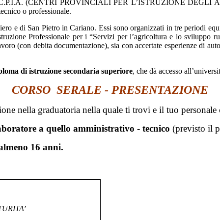
 di C.P.I.A. (CENTRI PROVINCIALI PER L’ISTRUZIONE DEGLI ADULTI)
tecnico o professionale.
Caldiero e di San Pietro in Cariano. Essi sono organizzati in tre periodi e
struzio
ne Professionale per i “Servizi per l’agricoltura e lo sviluppo r
 lavoro (con debita documentazione), sia con accertate esperienze di aut
ploma di istruzione
secondaria superiore
, che dà accesso all’universit
CORSO
SERALE
- PRESENTAZIONE
zione nella graduatoria nella quale ti trovi e il tuo personale
llaboratore a quello amministrativo - tecnico
(previsto il 
 almeno 16 anni.
URITA’