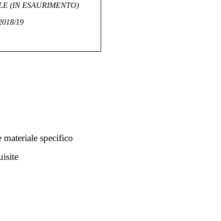
E (I
N ESAURIMENTO)
2018/19
 materiale specifico
isite