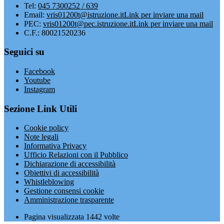
Tel:
045 7300252 / 639
Email:
vris01200t@istruzione.it
Link per inviare una mail
PEC:
vris01200t@pec.istruzione.it
Link per inviare una mail
C.F.: 80021520236
Seguici su
Facebook
Youtube
Instagram
Sezione Link Utili
Cookie policy
Note legali
Informativa Privacy
Ufficio Relazioni con il Pubblico
Dichiarazione di accessibilità
Obiettivi di accessibilità
Whistleblowing
Gestione consensi cookie
Amministrazione trasparente
Pagina visualizzata
1442
volte