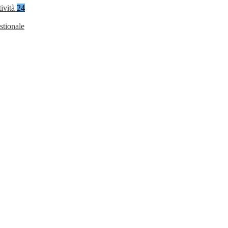
tività
24
stionale