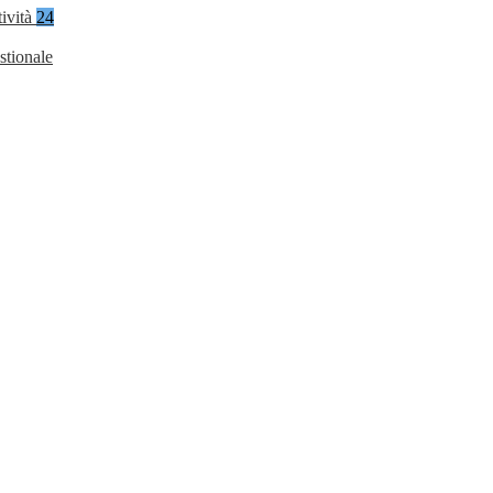
tività
24
stionale