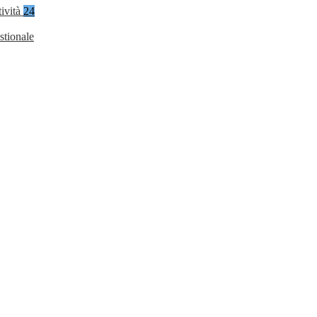
tività
24
stionale