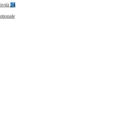
tività
24
stionale