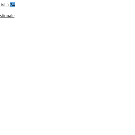
tività
24
stionale