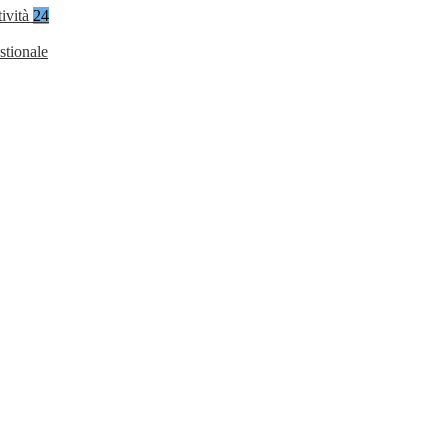
tività
24
stionale