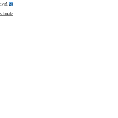
tività
24
stionale