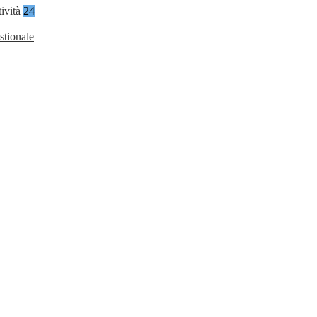
tività
24
stionale