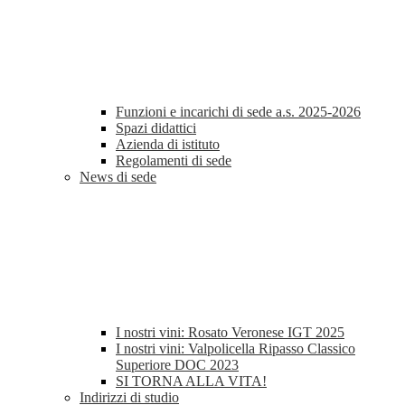
Funzioni e incarichi di sede a.s. 2025-2026
Spazi didattici
Azienda di istituto
Regolamenti di sede
News di sede
I nostri vini: Rosato Veronese IGT 2025
I nostri vini: Valpolicella Ripasso Classico
Superiore DOC 2023
SI TORNA ALLA VITA!
Indirizzi di studio