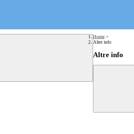
Home
>
Altre info
Altre info