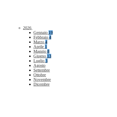
2026
Gennaio
19
Febbraio
4
Marzo
4
Aprile
1
Maggio
8
Giugno
13
Luglio
3
Agosto
Settembre
Ottobre
Novembre
Dicembre