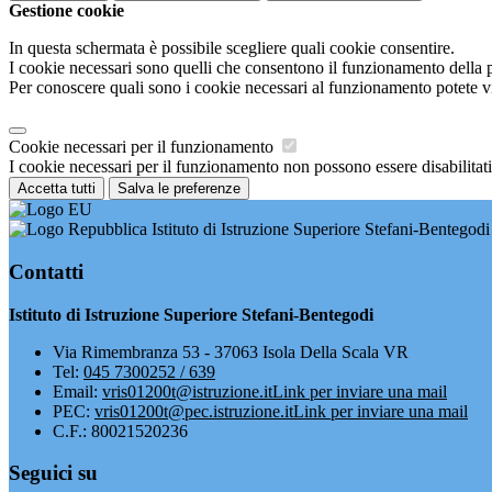
Gestione cookie
In questa schermata è possibile scegliere quali cookie consentire.
I cookie necessari sono quelli che consentono il funzionamento della pi
Per conoscere quali sono i cookie necessari al funzionamento potete v
Cookie necessari per il funzionamento
I cookie necessari per il funzionamento non possono essere disabilitati.
Accetta tutti
Salva le preferenze
Istituto di Istruzione Superiore Stefani-Bentegodi
Contatti
Istituto di Istruzione Superiore Stefani-Bentegodi
Via Rimembranza 53 - 37063 Isola Della Scala VR
Tel:
045 7300252 / 639
Email:
vris01200t@istruzione.it
Link per inviare una mail
PEC:
vris01200t@pec.istruzione.it
Link per inviare una mail
C.F.: 80021520236
Seguici su