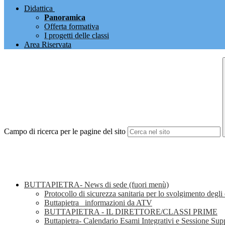
Didattica
Panoramica
Offerta formativa
I progetti delle classi
Area Riservata
Campo di ricerca per le pagine del sito
BUTTAPIETRA- News di sede (fuori menù)
Protocollo di sicurezza sanitaria per lo svolgimento degli 
Buttapietra_ informazioni da ATV
BUTTAPIETRA - IL DIRETTORE/CLASSI PRIME
Buttapietra- Calendario Esami Integrativi e Sessione Su