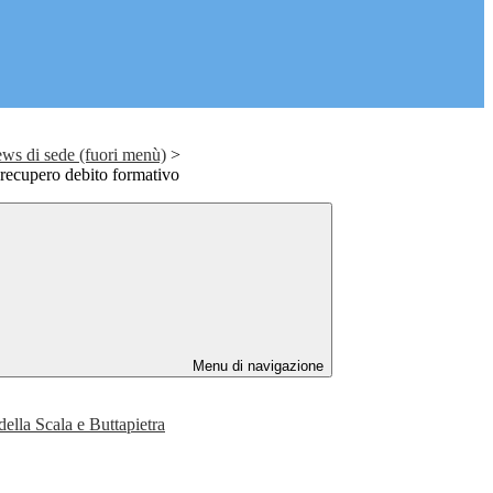
di sede (fuori menù)
>
 recupero debito formativo
Menu di navigazione
della Scala e Buttapietra