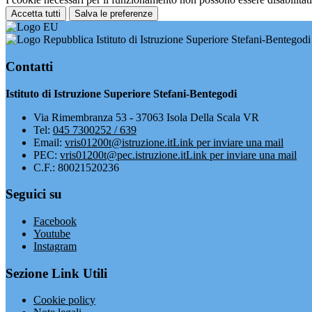
Accetta tutti
Salva le preferenze
Istituto di Istruzione Superiore Stefani-Bentegodi
Contatti
Istituto di Istruzione Superiore Stefani-Bentegodi
Via Rimembranza 53 - 37063 Isola Della Scala VR
Tel:
045 7300252 / 639
Email:
vris01200t@istruzione.it
Link per inviare una mail
PEC:
vris01200t@pec.istruzione.it
Link per inviare una mail
C.F.: 80021520236
Seguici su
Facebook
Youtube
Instagram
Sezione Link Utili
Cookie policy