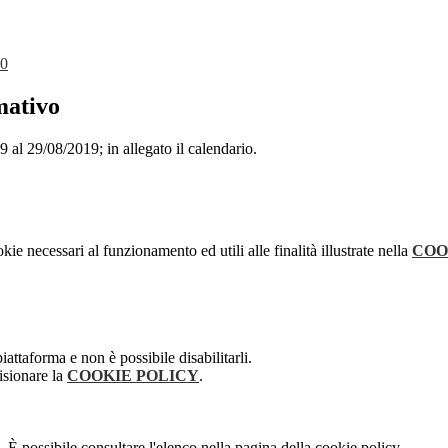
20
mativo
9 al 29/08/2019; in allegato il calendario.
kie necessari al funzionamento ed utili alle finalità illustrate nella
COO
attaforma e non è possibile disabilitarli.
isionare la
COOKIE POLICY
.
 È possibile consultare l'elenco nella pagina della cookie policy.