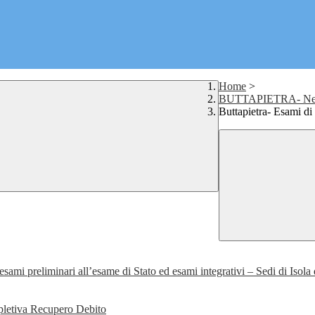
Home
>
BUTTAPIETRA- News 
Buttapietra- Esami di
esami preliminari all’esame di Stato ed esami integrativi – Sedi di Isola 
ppletiva Recupero Debito