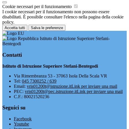
Cookie necessari per il funzionamento
I cookie necessari per il funzionamento non possono essere
disabilitati. È possibile consultare l'elenco nella pagina della cookie
policy.
Accetta tutti
Salva le preferenze
Istituto di Istruzione Superiore Stefani-
Bentegodi
Contatti
Istituto di Istruzione Superiore Stefani-Bentegodi
Via Rimembranza 53 - 37063 Isola Della Scala VR
Tel:
045 7300252 / 639
Email:
vris01200t@istruzione.it
Link per inviare una mail
PEC:
vris01200t@pec.istruzione.it
Link per inviare una mail
C.F.: 80021520236
Seguici su
Facebook
Youtube