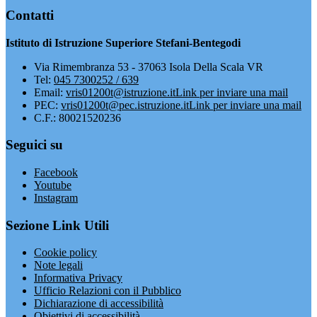
Contatti
Istituto di Istruzione Superiore Stefani-Bentegodi
Via Rimembranza 53 - 37063 Isola Della Scala VR
Tel:
045 7300252 / 639
Email:
vris01200t@istruzione.it
Link per inviare una mail
PEC:
vris01200t@pec.istruzione.it
Link per inviare una mail
C.F.: 80021520236
Seguici su
Facebook
Youtube
Instagram
Sezione Link Utili
Cookie policy
Note legali
Informativa Privacy
Ufficio Relazioni con il Pubblico
Dichiarazione di accessibilità
Obiettivi di accessibilità