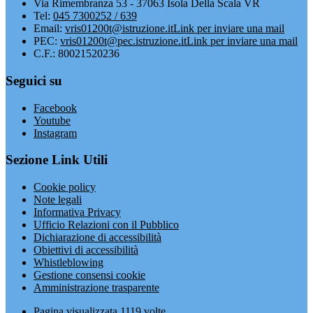
Via Rimembranza 53 - 37063 Isola Della Scala VR
Tel:
045 7300252 / 639
Email:
vris01200t@istruzione.it
Link per inviare una mail
PEC:
vris01200t@pec.istruzione.it
Link per inviare una mail
C.F.: 80021520236
Seguici su
Facebook
Youtube
Instagram
Sezione Link Utili
Cookie policy
Note legali
Informativa Privacy
Ufficio Relazioni con il Pubblico
Dichiarazione di accessibilità
Obiettivi di accessibilità
Whistleblowing
Gestione consensi cookie
Amministrazione trasparente
Pagina visualizzata
1119
volte