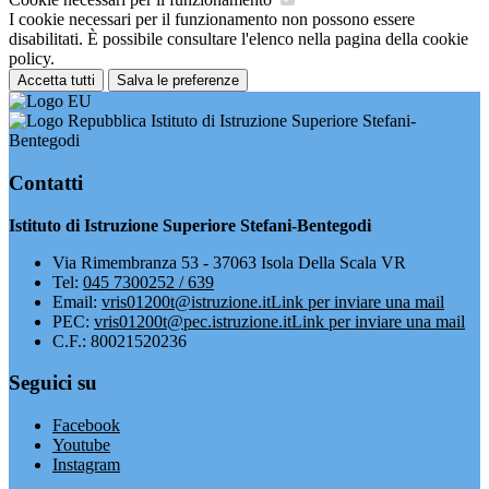
I cookie necessari per il funzionamento non possono essere
disabilitati. È possibile consultare l'elenco nella pagina della cookie
policy.
Accetta tutti
Salva le preferenze
Istituto di Istruzione Superiore Stefani-
Bentegodi
Contatti
Istituto di Istruzione Superiore Stefani-Bentegodi
Via Rimembranza 53 - 37063 Isola Della Scala VR
Tel:
045 7300252 / 639
Email:
vris01200t@istruzione.it
Link per inviare una mail
PEC:
vris01200t@pec.istruzione.it
Link per inviare una mail
C.F.: 80021520236
Seguici su
Facebook
Youtube
Instagram