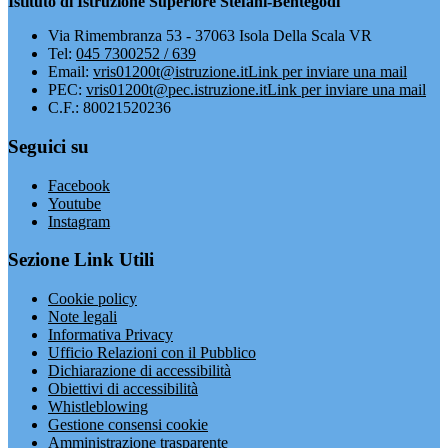
Istituto di Istruzione Superiore Stefani-Bentegodi
Via Rimembranza 53 - 37063 Isola Della Scala VR
Tel:
045 7300252 / 639
Email:
vris01200t@istruzione.it
Link per inviare una mail
PEC:
vris01200t@pec.istruzione.it
Link per inviare una mail
C.F.: 80021520236
Seguici su
Facebook
Youtube
Instagram
Sezione Link Utili
Cookie policy
Note legali
Informativa Privacy
Ufficio Relazioni con il Pubblico
Dichiarazione di accessibilità
Obiettivi di accessibilità
Whistleblowing
Gestione consensi cookie
Amministrazione trasparente