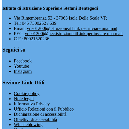
Istituto di Istruzione Superiore Stefani-Bentegodi
Via Rimembranza 53 - 37063 Isola Della Scala VR
Tel:
045 7300252 / 639
Email:
vris01200t@istruzione.it
Link per inviare una mail
PEC:
vris01200t@pec.istruzione.it
Link per inviare una mail
C.F.: 80021520236
Seguici su
Facebook
Youtube
Instagram
Sezione Link Utili
Cookie policy
Note legali
Informativa Privacy
Ufficio Relazioni con il Pubblico
Dichiarazione di accessibilità
Obiettivi di accessibilità
Whistleblowing