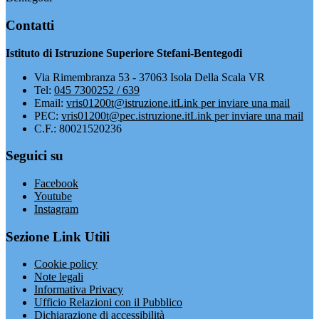
Contatti
Istituto di Istruzione Superiore Stefani-Bentegodi
Via Rimembranza 53 - 37063 Isola Della Scala VR
Tel:
045 7300252 / 639
Email:
vris01200t@istruzione.it
Link per inviare una mail
PEC:
vris01200t@pec.istruzione.it
Link per inviare una mail
C.F.: 80021520236
Seguici su
Facebook
Youtube
Instagram
Sezione Link Utili
Cookie policy
Note legali
Informativa Privacy
Ufficio Relazioni con il Pubblico
Dichiarazione di accessibilità